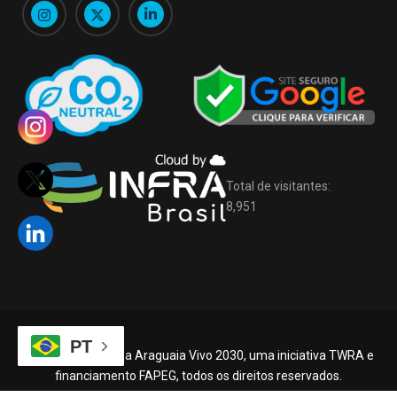
Total de visitantes:
8,951
PT
©2026 –
Programa Araguaia Vivo 2030, uma iniciativa TWRA e
financiamento FAPEG, todos os direitos reservados.
Desenvolvido por
ibrcloud.com.br