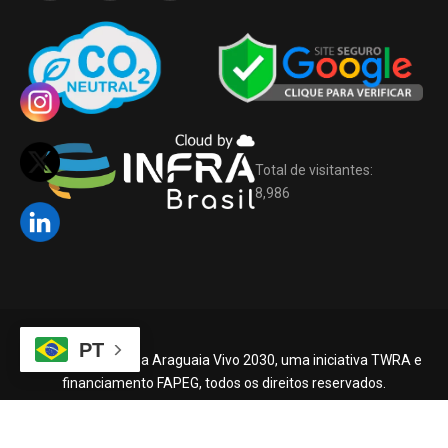
Total de visitantes:
8,986
PT
©2026 –
Programa Araguaia Vivo 2030, uma iniciativa TWRA e
financiamento FAPEG, todos os direitos reservados.
Desenvolvido por
ibrcloud.com.br