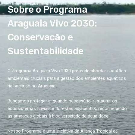
Sobre o Programa
Araguaia Vivo 2030:
Conservação e
Sustentabilidade
O Programa Araguaia Vivo 2030 pretende abordar questões
ambientais cruciais para a gestão dos ambientes aquáticos
na bacia do rio Araguaia.
Buscamos proteger e, quando necessário, restaurar os
ecossistemas fluviais e florestas adjacentes, reconhecendo
as ameaças globais à biodiversidade de água doce.
Nosso Programa é uma iniciativa da Aliança Tropical de