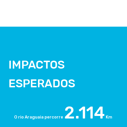
IMPACTOS
ESPERADOS
2.114
O rio Araguaia percorre
Km